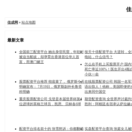
佳
佳成网
»
站点地图
最新文章
全国前三配资平台 她出身贫民窟，年轻时
按天十倍配资平台 大逆转，
被迫当船妓，却孕育出香港首位华人首
电站，什么信号？
富，而澳门赌王
怎么在手机上买股票开户 国
死亡率近100%！医生开出4瓶
小伙一命
股票配资平台推荐 彻底黄了， 俄罗斯今天
在线股票配资公司 韩国一名
明确宣布： 7月19日，俄罗斯副外长鲁坚
语出惊人！他称，美国即便把
科明确
出来同中国交
重庆股票配资公司 戈登是本届世界杯第4
期货配资查询 全世界声讨裁
位进球的英格兰球员，凯恩、贝林各6球
胜利：阿根廷名宿承认萨拉赫
配资平台排名前十的 张雪怒诉：你都翻墙
实盘配资平台查询 张庭女儿被