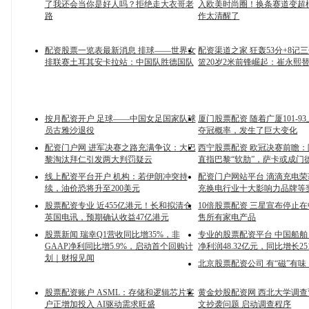
了我还会当你是好人吗？拒绝走大衣哥老
入欧美时尚圈！换条赛道变超
路
作太清醒了
配资股票一览表最新消息 排球——世界女
配资渠道之家 狂轰53分+8记
排联赛土耳其安卡拉站：中国队胜德国队
篮20岁2米前锋崛起：崔永熙
按月配资开户 足球——中国女足国家队球
厦门股票配资 随着广厦101-9
员古雅沙退役
夺冠概率，发生了巨大变化
配资门户网 进军决赛之路充满争议：大巴
西宁股票配资 欧冠决赛前瞻
黎淘汰拜仁引发两大判罚疑云
直指巴黎“软肋”，萨卡或成门
线上配资平台开户 机构：若伊朗冲突持
配资门户网站平台 滴滴充电荣获
续，油价恐将升至200美元
充换电行业十大影响力品牌等
股票配资专业 近455亿港元！长和拟清仓
10倍股票配资 三星宣布停止
英国电讯，预期确认收益47亿港元
售所有家电产品
股票新闻 瑞幸Q1营收同比增35%，非
专业的股票配资平台 中国船
GAAP净利同比增5.9%，启动首个回购计
净利润48.32亿元，同比增长251
划｜财报见闻
北京股票配资公司 有“磁”有
股票配资账户 ASML：存储和逻辑芯片客
黄金炒股配资网 西北大学调
户正增加投入 AI驱动需求旺盛
文抄袭问题 启动调查程序