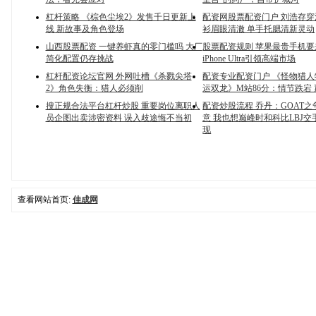
杠杆策略 《棕色尘埃2》发售千日更新上
配资网股票配资门户 刘浩存
线 新故事及角色登场
衫眉眼清澈 单手托腮清新灵动
山西股票配资 一键养虾真的零门槛吗 大厂
股票配资规则 苹果最贵手机要
简化配置仍存挑战
iPhone Ultra引领高端市场
杠杆配资论坛官网 外网吐槽《杀戮尖塔
配资专业配资门户 《怪物猎人
2》角色失衡：猎人必须削
运双龙》M站86分：情节跌宕
搜正规合法平台杠杆炒股 重要岗位离职人
配资炒股流程 乔丹：GOAT
员企图出卖涉密资料 误入歧途悔不当初
意 我也想巅峰时和科比LBJ
现
查看网站首页:
佳成网