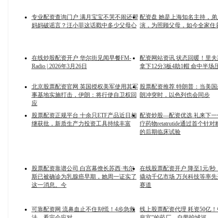
专业配资查询门户 满月宝宝不哭不闹还帮
配资盘 她是上海知名主持，
妈妈破谣言？汪小菲这话戳中多少父母心
演，为照顾父母，如今全家住
在线炒股配资开户 华尔街见闻早餐FM-
配资网站资讯 状态回暖！里夫
Radio | 2026年3月26日
拿下12分3板4助1帽 命中半
北京股票配资官网 英国授权美军使用其军
股票配资推荐 特朗普：当美
事基地实施打击，伊朗：将行使自卫权回
朗冲突时，以色列也会同步
应
股票配资正规平台 十余只ETF产品近日相
配资炒股—配资优选 礼来下
继获批，新质生产力投资工具持续丰富
疗药物retatrutide通过首个
的后期临床试验
股票配资靠谱公司 白宫幕僚长苏西·韦尔
在线股票配资开户 降至1元/
斯已被确诊为乳腺癌早期，她周一证实了
撬动千亿市场 万兴科技等率先
这一消息。今
赛道
可靠配资网 流鼻血止不住别慌！4步急救
线上股票配资代理 耗资50亿！
法，看完会应对
皇宫”的药厂，自带护城河