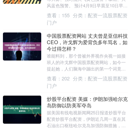
风蓝色预警。 预计4月9日早晨至10日早
晨，渤海西部海域、黄海中部和南部海
查看：
155
分类：
配资一流股票配资
域、成山头附....
门户
中国股票配资网站 丈夫曾是亚信科技
CEO，许戈辉为爱背负多年骂名，如
今过得怎样？
谁能料到，那个曾被外界视作央视一姐接
班人的许戈辉中国股票配资网站，如今一
提起她，人们脑海中蹦出的第一个词竟然
不是那些金灿灿的主持奖杯，而是一段陈
查看：
202
分类：
配资一流股票配资
年往事。回想当年....
门户
炒股平台配资 美媒：伊朗加强哈尔克
岛防御以防美军夺岛
据美国有线电视新闻网25日报道炒股平台
配资炒股平台配资，伊朗近几周一直在其
石油出口枢纽哈尔克岛加强防御措施，增