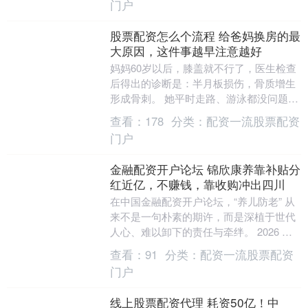
门户
股票配资怎么个流程 给爸妈换房的最
大原因，这件事越早注意越好
妈妈60岁以后，膝盖就不行了，医生检查
后得出的诊断是：半月板损伤，骨质增生
形成骨刺。 她平时走路、游泳都没问题，
一爬楼梯就会痛，只能扶着扶手很慢很慢
查看：
178
分类：
配资一流股票配资
地抬腿、迈上....
门户
金融配资开户论坛 锦欣康养靠补贴分
红近亿，不赚钱，靠收购冲出四川
在中国金融配资开户论坛，“养儿防老” 从
来不是一句朴素的期许，而是深植于世代
人心、难以卸下的责任与牵绊。 2026 年 2
月，锦欣康养向港交所递交招股书，正
查看：
91
分类：
配资一流股票配资
式....
门户
线上股票配资代理 耗资50亿！中