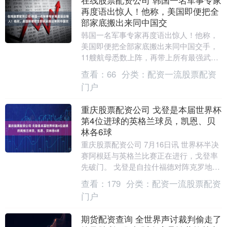
再度语出惊人！他称，美国即便把全
部家底搬出来同中国交
韩国一名军事专家再度语出惊人！他称，
美国即便把全部家底搬出来同中国交手，
11艘航母悉数上阵，再带上所有最强武
器，结局仍只有一个：中国赢。但真正决
查看：
66
分类：
配资一流股票配资
定输赢的，可能不....
门户
重庆股票配资公司 戈登是本届世界杯
第4位进球的英格兰球员，凯恩、贝
林各6球
重庆股票配资公司 7月16日讯 世界杯半决
赛阿根廷与英格兰比赛正在进行，戈登率
先破门。 戈登是自拉什福德对阵克罗地亚
以来，除哈里·凯恩和裘德·贝林厄姆之外，
查看：
179
分类：
配资一流股票配资
首位....
门户
期货配资查询 全世界声讨裁判偷走了