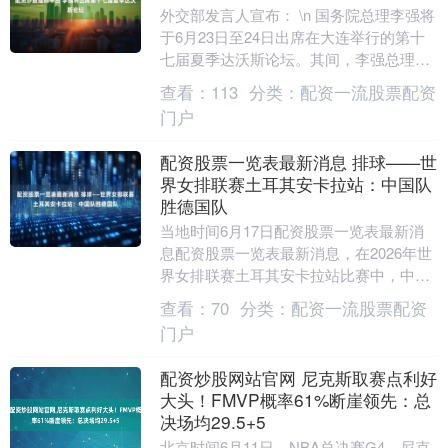
外交部发言人宣布： \n 国务院总理李强将
于6月23日至24日出席在大连举行的第十
七届夏季达沃斯论坛。其间，李强总理将
出席开幕式并发表特别致辞，会见来华出
查看：
113
分类：
配资一流股票配资
席论坛....
门户
配资股票一览表最新消息 排球——世
界女排联赛土耳其安卡拉站：中国队
胜德国队
当地时间6月17日配资股票一览表最新消
息配资股票一览表最新消息，在2026年世
界女排联赛土耳其安卡拉站比赛中，中国
队3比2战胜德国队。 6月17日，中国队球
查看：
70
分类：
配资一流股票配资
员王....
门户
配资炒股网站官网 尼克斯取赛点利好
大头！FMVP概率61%断崖领先：总
决场均29.5+5
北京时间6月11日，NBA总决赛G4，尼克