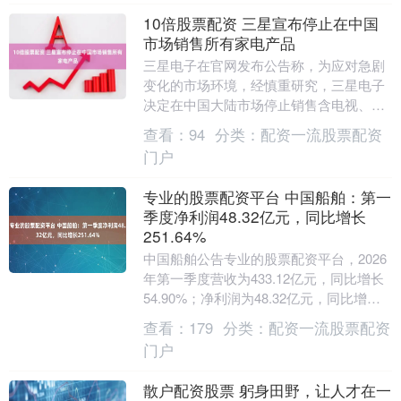
10倍股票配资 三星宣布停止在中国
市场销售所有家电产品
三星电子在官网发布公告称，为应对急剧
变化的市场环境，经慎重研究，三星电子
决定在中国大陆市场停止销售含电视、显
示器在内的所有家电产品。针对已购买三
查看：
94
分类：
配资一流股票配资
星家电产品的用户....
门户
专业的股票配资平台 中国船舶：第一
季度净利润48.32亿元，同比增长
251.64%
中国船舶公告专业的股票配资平台，2026
年第一季度营收为433.12亿元，同比增长
54.90%；净利润为48.32亿元，同比增长
251.64%。....
查看：
179
分类：
配资一流股票配资
门户
散户配资股票 躬身田野，让人才在一