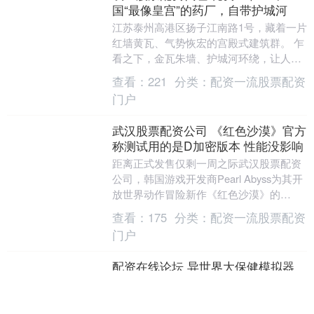
国“最像皇宫”的药厂，自带护城河
江苏泰州高港区扬子江南路1号，藏着一片
红墙黄瓦、气势恢宏的宫殿式建筑群。 乍
看之下，金瓦朱墙、护城河环绕，让人恍
若置身北京故宫。事实上，这是扬子江药
查看：
221
分类：
配资一流股票配资
业集团的总部....
门户
武汉股票配资公司 《红色沙漠》官方
称测试用的是D加密版本 性能没影响
距离正式发售仅剩一周之际武汉股票配资
公司，韩国游戏开发商Pearl Abyss为其开
放世界动作冒险新作《红色沙漠》的
Steam商店页面悄然添加了Denuvo防篡....
查看：
175
分类：
配资一流股票配资
门户
配资在线论坛 异世界大保健模拟器
《按摩大师》今日正式登陆Steam
由劲爆大象工作室开发、矽岛科技发行的