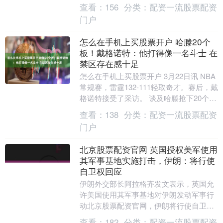
派防空部队等兵力，以防备美军可能为夺
查看：
156
分类：
配资一流股票配资
取该岛而发起军....
门户
怎么在手机上买股票开户 哈滕20个
板！戴格诺特：他打得像一名斗士 在
禁区存在感十足
怎么在手机上买股票开户 3月22日讯 NBA
常规赛，雷霆132-111轻取奇才。赛后，戴
格诺特接受了采访。 谈及哈滕抢下20个篮
板，戴格诺特表示：“他打得像一名....
查看：
138
分类：
配资一流股票配资
门户
北京股票配资官网 英国授权美军使用
其军事基地实施打击，伊朗：将行使
自卫权回应
伊朗外交部长阿拉格齐发文表示，英国允
许美国使用其军事基地对伊朗发动军事行
动北京股票配资官网，伊朗将行使自卫权
予以回应。....
查看：
182
分类：
配资一流股票配资