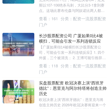
斯以107-106绝杀马刺，大比分3-1拿到赛
点。这场比赛布伦森与阿奴诺比两人都拿
到30+的数据，阿奴诺比末节3中3拿....
查看：
161
分类：
配资一流股票配资
门户
长沙股票配资公司 广厦如果0比4被
横扫，可能会引发一系列连锁反应
【广厦如果0比4被横扫长沙股票配资公
司，可能会引发一系列连锁反应】1. 四个
外援，三个被清洗； 2. 王博可能引咎辞
职，就算不是下赛季辞职，也极有可能三
查看：
118
分类：
配资一流股票配资
年内辞职....
门户
实盘股票配资 欧冠决赛上演“西班牙
德比”：恩里克与阿尔特塔将创造主帅
历史
欧冠决赛上演“西班牙德比”：恩里克与将
创造主帅历史 2026年欧冠决赛将迎来一个