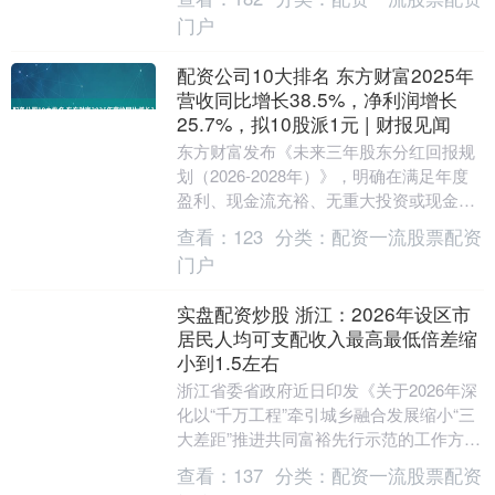
门户
配资公司10大排名 东方财富2025年
营收同比增长38.5%，净利润增长
25.7%，拟10股派1元 | 财报见闻
东方财富发布《未来三年股东分红回报规
划（2026-2028年）》，明确在满足年度
盈利、现金流充裕、无重大投资或现金支
出等条件下，每年现金分红不低于当年可
查看：
123
分类：
配资一流股票配资
供分配利....
门户
实盘配资炒股 浙江：2026年设区市
居民人均可支配收入最高最低倍差缩
小到1.5左右
浙江省委省政府近日印发《关于2026年深
化以“千万工程”牵引城乡融合发展缩小“三
大差距”推进共同富裕先行示范的工作方
案》。《工作方案》提出实盘配资炒股，
查看：
137
分类：
配资一流股票配资
2026....