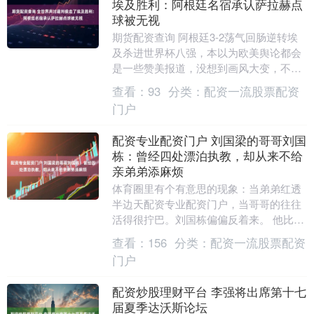
埃及胜利：阿根廷名宿承认萨拉赫点
球被无视
期货配资查询 阿根廷3-2荡气回肠逆转埃
及杀进世界杯八强，本以为欧美舆论都会
是一些赞美报道，没想到画风大变，不管
是足球名宿还是体育媒体，都有不少人站
查看：
93
分类：
配资一流股票配资
出来怒斥比赛....
门户
配资专业配资门户 刘国梁的哥哥刘国
栋：曾经四处漂泊执教，却从来不给
亲弟弟添麻烦
体育圈里有个有意思的现象：当弟弟红透
半边天配资专业配资门户，当哥哥的往往
活得很拧巴。刘国栋偏偏反着来。 他比弟
弟刘国梁大不到两岁，1974年4月17日出
查看：
156
分类：
配资一流股票配资
生于河南....
门户
配资炒股理财平台 李强将出席第十七
届夏季达沃斯论坛