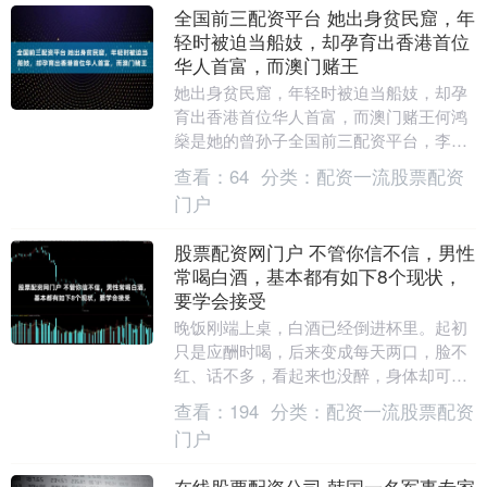
全国前三配资平台 她出身贫民窟，年
轻时被迫当船妓，却孕育出香港首位
华人首富，而澳门赌王
她出身贫民窟，年轻时被迫当船妓，却孕
育出香港首位华人首富，而澳门赌王何鸿
燊是她的曾孙子全国前三配资平台，李小
龙是她的曾外孙。 1896年的香港维多利亚
查看：
64
分类：
配资一流股票配资
港，海风里....
门户
股票配资网门户 不管你信不信，男性
常喝白酒，基本都有如下8个现状，
要学会接受
晚饭刚端上桌，白酒已经倒进杯里。起初
只是应酬时喝，后来变成每天两口，脸不
红、话不多，看起来也没醉，身体却可能
一直在处理酒精带来的负担。 饮酒量、频
查看：
194
分类：
配资一流股票配资
率、遗传、体重....
门户
在线股票配资公司 韩国一名军事专家