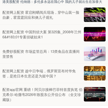
港美股配资 伦纳德：多伦多永远在我心中 我的儿子就出生在加拿大
配资网上配资 霍启刚晒阅兵现场，穿中山装一脸
自豪，霍震霆回应和俩儿子观礼
配资网上配资 中国刑侦大案 第325集_2008年兰州
6&#183;01专案侦破始末1
免费炒股配资 市场监管总局：13类食品在直播间
里禁售
配资网上配资 趁中日争端，俄罗斯宣布对华免
签，是抢日本生意还是为挺中国？
配资app官网 重磅！阿贝尔接棒巴菲特首度执笔 伯
克希尔-哈撒韦2026年致股东公开信公布 （全文珍
藏版）