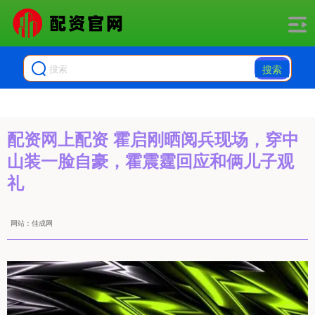
搜索
配资网上配资 霍启刚晒阅兵现场，穿中
山装一脸自豪，霍震霆回应和俩儿子观
礼
网站：佳成网