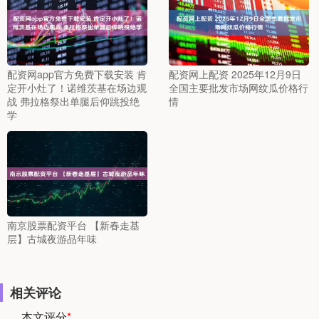
配资网app官方免费下载安装 肯
配资网上配资 2025年12月9日
定开小灶了！诺维茨基在场边观
全国主要批发市场网纹瓜价格行
战 弗拉格祭出单腿后仰跳投绝
情
学
南京股票配资平台 【新春走基
层】古城夜游品年味
相关评论
本文评分
*