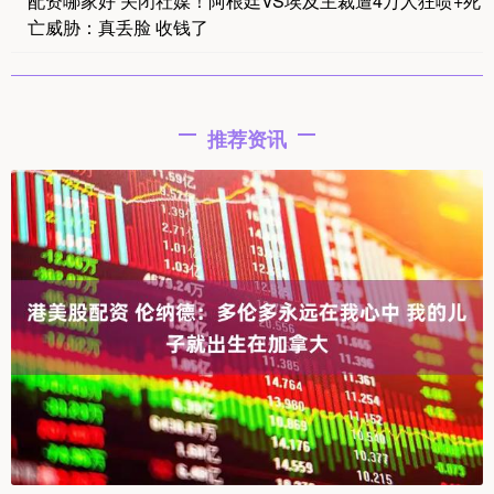
配资哪家好 关闭社媒！阿根廷VS埃及主裁遭4万人狂喷+死
亡威胁：真丢脸 收钱了
推荐资讯