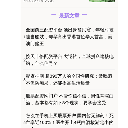
最新文章
全国前三配资平台 她出身贫民窟，年轻时被
迫当船妓，却孕育出香港首位华人首富，而
1
澳门赌王
按天十倍配资平台 大逆转，全球拼命建核电
2
站，什么信号？
配资挂网 超393万人的全国性研究：常喝酒
3
不但防痴呆，还能提高生活质量
股票配资网门户 不管你信不信，男性常喝白
4
酒，基本都有如下8个现状，要学会接受
怎么在手机上买股票开户 国内暂无解药！死
亡率近100%！医生开出4瓶白酒救湖北小伙
5