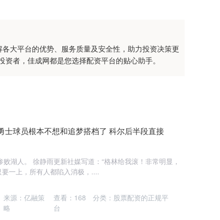
解各大平台的优势、服务质量及安全性，助力投资决策更
投资者，佳成网都是您选择配资平台的贴心助手。
勇士球员根本不想和追梦搭档了 科尔后半段直接
129惨败湖人。 徐静雨更新社媒写道：“格林给我滚！非常明显，
一上，所有人都陷入消极，....
来源：亿融策
查看：
168
分类：
股票配资的正规平
略
台